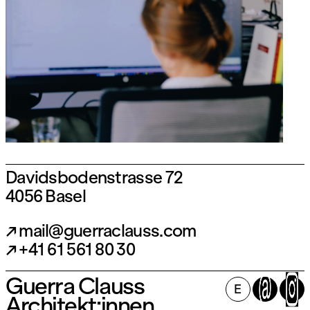
Davidsbodenstrasse 72
4056 Basel
mail@guerraclauss.com
+41 61 561 80 30
Guerra Clauss
Folge uns auf Instagram:
E
Architekt:innen
@guerraclauss